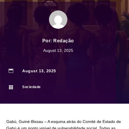
Por:
Redação
August 13, 2025

August 13, 2025

Sociedade
Gabú, Guiné-Bissau – A esquina atrás do Comité de Estado de
Gabú é um ponto visível de vulnerabilidade social. Todas as