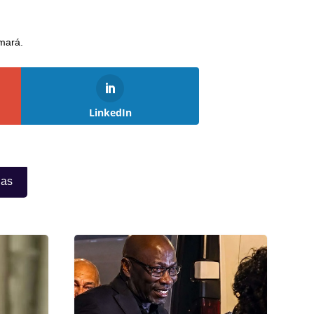
amará.
LinkedIn
ias