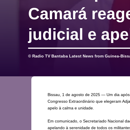
Camará reage
judicial e ap
© Radio TV Bantaba Latest News from Guinea-Bissa
Bissau, 1 de agosto de 2025 — Um dia após o
Congresso Extraordinário que elegeram Ad
apelo à calma e unidade.
Em comunicado, o Secretariado Nacional daqu
apelando à serenidade de todos os militante