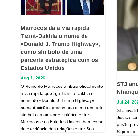
Marrocos dá à via rápida
Tiznit-Dakhla o nome de
«Donald J. Trump Highway»,
como símbolo de uma
parceria estratégica com os
Estados Unidos
Aug 1, 2026
STJ anu
O Reino de Marrocos atribuiu oficialmente
Nhanque
à via rápida que liga Tiznit a Dakhla o
nome de «Donald J. Trump Highway»,
Jul 24, 20
numa decisão apresentada como um forte
STJ invali
símbolo da amizade histórica entre
Justiça co
Marrocos e os Estados Unidos, bem como
prisão pre
da excelência das relações entre Sua...
Sigá e do..