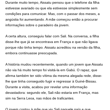
Durante muito tempo, Aissatu pensou que o telefone da filha
estivesse avariado ou que ela estivesse simplesmente sem
condições para comunicar. Mas, com o passar dos meses, a
angústia foi aumentando. A mãe começou então a procurar
informações sobre o paradeiro da jovem.
A certa altura, conseguiu falar com Sali. Na conversa, a filha
disse-lhe que já se encontrava em França e que não ligava
porque não tinha tempo. Aissatu acreditou na versão da filha,
embora continuasse preocupada.
A história mudou recentemente, quando um jovem que Aissatu
não via há muito tempo foi visitá-la em Gabú. O rapaz, que
afirma também ter sido vítima da mesma alegada rede, disse-
lhe que tinha conseguido fugir e regressar à Guiné-Bissau.
Durante a visita, acabou por revelar uma informação
devastadora: segundo ele, Sali não estaria em França, mas
sim na Serra Leoa, nas mãos de traficantes.
O jovem contou à mãe que viu Sali naquele país e que,