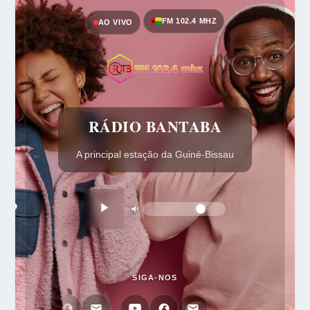
FM 102.4 MHZ
AO VIVO
RÁDIO BANTABA
A principal estação da Guiné-Bissau
SIGA-NOS