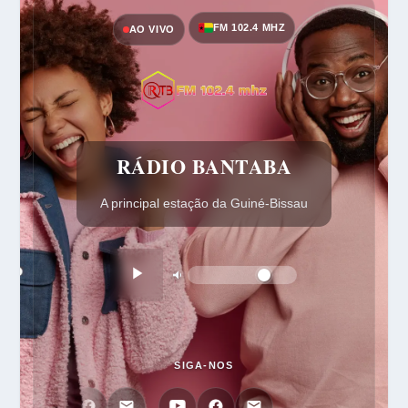
FM 102.4 MHZ
AO VIVO
RÁDIO BANTABA
A principal estação da Guiné-Bissau
SIGA-NOS